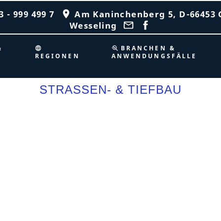
 - 999 499 7
Am Kaninchenberg 5, D-66453 
Wesseling
&
BRANCHEN &
REGIONEN
ANWENDUNGSFÄLLE
STRASSEN- & TIEFBAU