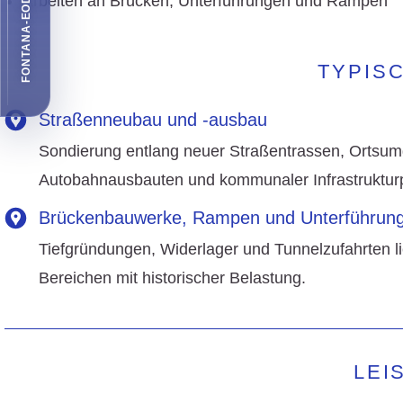
FONTANA-EOD EMPFEHLEN
Arbeiten an Brücken, Unterführungen und Rampen
TYPIS
Straßenneubau und -ausbau
Sondierung entlang neuer Straßentrassen, Ortsu
Autobahnausbauten und kommunaler Infrastrukturp
Brückenbauwerke, Rampen und Unterführun
Tiefgründungen, Widerlager und Tunnelzufahrten li
Bereichen mit historischer Belastung.
LEI