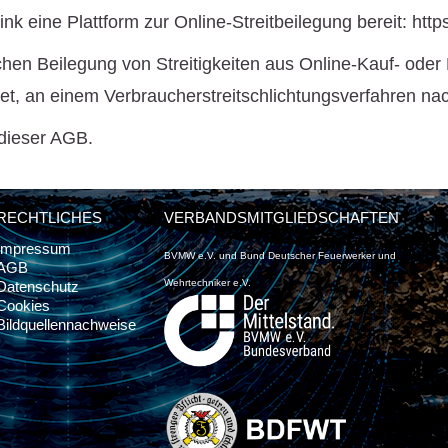
nk eine Plattform zur Online-Streitbeilegung bereit:
http
lichen Beilegung von Streitigkeiten aus Online-Kauf- ode
lichtet, an einem Verbraucherstreitschlichtungsverfahren
dieser AGB.
RECHTLICHES
VERBANDSMITGLIEDSCHAFTEN
Impressum
BVMW e.V. und Bund Deutscher Feuerwerker und
AGB
Wehrtechniker e.V.
Datenschutz
Cookies
Bildquellennachweise