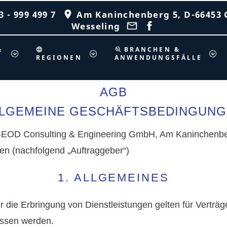
 - 999 499 7
Am Kaninchenberg 5, D-66453 
Wesseling
&
BRANCHEN &
REGIONEN
ANWENDUNGSFÄLLE
AGB
LGEMEINE GESCHÄFTSBEDINGUN
A-EOD Consulting & Engineering GmbH, Am Kaninchenber
n (nachfolgend „Auftraggeber“)
1. ALLGEMEINES
 die Erbringung von Dienstleistungen gelten für Verträ
ossen werden.