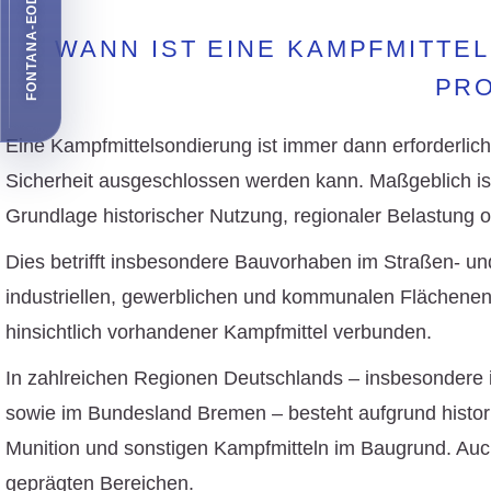
FONTANA-EOD EMPFEHLEN
WANN IST EINE KAMPFMITTE
PR
Eine
Kampfmittelsondierung
ist immer dann erforderlic
Sicherheit ausgeschlossen werden kann. Maßgeblich ist 
Grundlage
historischer Nutzung
, regionaler Belastung 
Dies betrifft insbesondere Bauvorhaben im
Straßen- un
industriellen, gewerblichen
und
kommunalen Flächenen
hinsichtlich vorhandener Kampfmittel verbunden.
In zahlreichen Regionen Deutschlands – insbesondere 
sowie im Bundesland
Bremen
– besteht aufgrund histo
Munition und sonstigen Kampfmitteln im Baugrund. Auc
geprägten Bereichen.