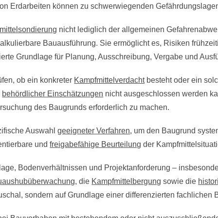
on Erdarbeiten können zu schwerwiegenden Gefährdungslagen
mittelsondierung
nicht lediglich der allgemeinen Gefahrenabweh
h kalkulierbare Bauausführung. Sie ermöglicht es, Risiken frühz
erte Grundlage für Planung, Ausschreibung, Vergabe und Ausfü
fen, ob ein konkreter
Kampfmittelverdacht
besteht oder ein sol
r
behördlicher Einschätzungen
nicht ausgeschlossen werden kan
ersuchung des Baugrunds erforderlich zu machen.
ezifische Auswahl
geeigneter Verfahren
, um den Baugrund system
mentierbare und
freigabefähige Beurteilung
der Kampfmittelsituat
age, Bodenverhältnissen und Projektanforderung – insbesond
uaushubüberwachung
, die
Kampfmittelbergung
sowie die
histo
auschal, sondern auf Grundlage einer differenzierten fachlichen