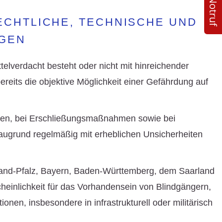
24/7 Notruf
ECHTLICHE, TECHNISCHE UND
GEN
telverdacht
besteht oder nicht mit hinreichender
reits die objektive Möglichkeit einer Gefährdung auf
ten
, bei
Erschließungsmaßnahmen
sowie bei
 Baugrund regelmäßig mit erheblichen Unsicherheiten
and-Pfalz
,
Bayern
,
Baden-Württemberg
, dem
Saarland
heinlichkeit für das Vorhandensein von Blindgängern,
onen, insbesondere in infrastrukturell oder militärisch