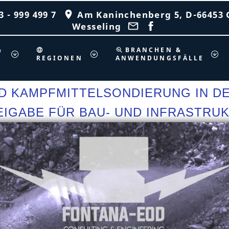
 - 999 499 7
Am Kaninchenberg 5, D-66453 
Wesseling
&
BRANCHEN &
REGIONEN
ANWENDUNGSFÄLLE
D KAMPFMITTELSONDIERUNG IN D
IGABE FÜR BAU- UND INFRASTRU