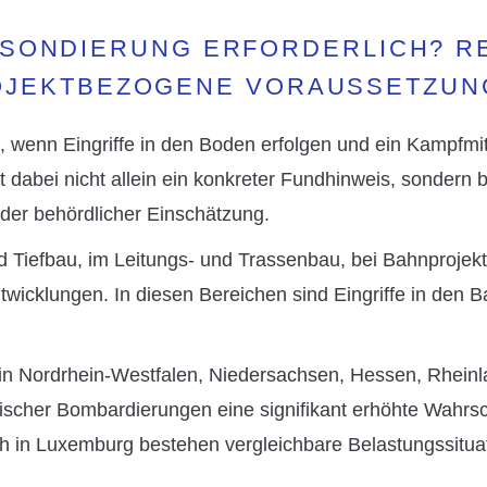
LSONDIERUNG ERFORDERLICH? R
OJEKTBEZOGENE VORAUSSETZUN
h, wenn Eingriffe in den Boden erfolgen und ein
Kampfmit
dabei nicht allein ein konkreter Fundhinweis, sondern be
oder behördlicher Einschätzung.
d Tiefbau
, im
Leitungs- und Trassenbau
, bei
Bahnprojek
twicklungen
. In diesen Bereichen sind Eingriffe in den
in
Nordrhein-Westfalen
,
Niedersachsen
,
Hessen
,
Rheinl
rischer Bombardierungen eine signifikant erhöhte Wahrsc
h in
Luxemburg
bestehen vergleichbare Belastungssituati