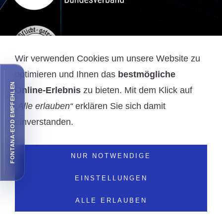
Wir verwenden Cookies um unsere Website zu
optimieren und Ihnen das
bestmögliche
FONTANA-EOD EMPFEHLEN
Online-Erlebnis
zu bieten. Mit dem Klick auf
WIRTSCHAFTLICHE MITGLIEDSCHAFT
„Alle erlauben“
erklären Sie sich damit
einverstanden.
NUR NOTWENDIGE
EINSTELLUNGEN
© 2025 - FONTANA-EOD Consulting & Engineering GmbH - Alle Rechte Vorbehalten
Rufnummer der Zentrale: +49 (0) 6843 - 999 499 7
ALLE ERLAUBEN
Am Kaninchenberg 5, D-66453 Gersheim und Bonner Straße
72, D-50389 Wesseling