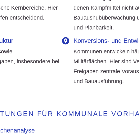
ische Kernbereiche. Hier
denen Kampfmittel nicht 
ffen entscheidend.
Bauaushubüberwachung un
und Planbarkeit.
uktur
Konversions- und Entwi
sowie
Kommunen entwickeln häuf
igaben, insbesondere bei
Militärflächen. Hier sind
Freigaben zentrale Vorau
und Bauausführung.
STUNGEN FÜR KOMMUNALE VORH
lächenanalyse