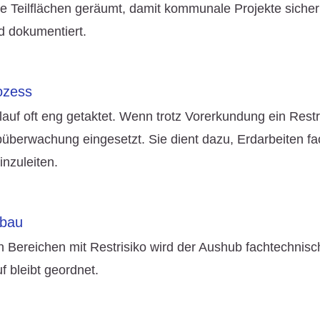
rte Teilflächen geräumt, damit kommunale Projekte sich
d dokumentiert.
ng
ozess
auf oft eng getaktet. Wenn trotz Vorerkundung ein Restri
büberwachung eingesetzt. Sie dient dazu, Erdarbeiten f
nzuleiten.
fbau
Bereichen mit Restrisiko wird der Aushub fachtechnisc
 bleibt geordnet.
erwachung