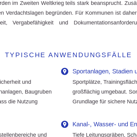
den im Zweiten Weltkrieg teils stark beansprucht. Zusät
gen Verdachtslagen begründen. Für Kommunen ist daher
heit, Vergabefähigkeit und Dokumentationsanforder
TYPISCHE ANWENDUNGSFÄLLE
Sportanlagen, Stadien u
icherheit und
Sportplätze, Trainingsflä
enanlagen, Baugruben
großflächig umgebaut. So
ass die Nutzung
Grundlage für sichere Nu
Kanal-, Wasser- und E
stellenbereiche und
Tiefe Leitungsgräben, Sch