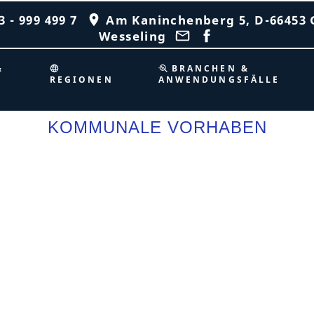
 - 999 499 7
Am Kaninchenberg 5, D-66453 
Wesseling
&
BRANCHEN &
REGIONEN
ANWENDUNGSFÄLLE
KOMMUNALE VORHABEN