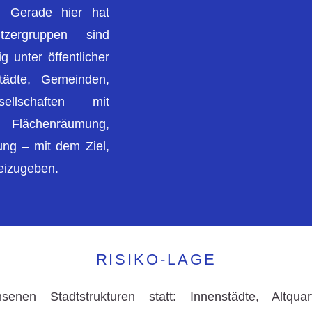
ur. Gerade hier hat
tzergruppen sind
 unter öffentlicher
tädte, Gemeinden,
llschaften mit
 Flächenräumung,
ng – mit dem Ziel,
reizugeben.
RISIKO-LAGE
n Stadtstrukturen statt: Innenstädte, Altquart