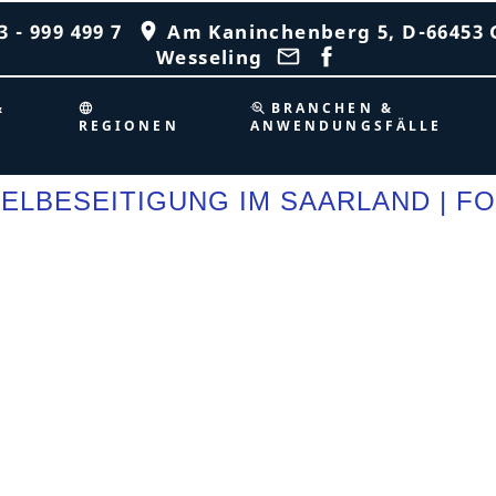
 - 999 499 7
Am Kaninchenberg 5, D-66453 
Wesseling
&
BRANCHEN &
REGIONEN
ANWENDUNGSFÄLLE
ELBESEITIGUNG IM SAARLAND | F