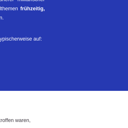
elthemen
frühzeitig,
n.
ypischerweise auf:
troffen waren,