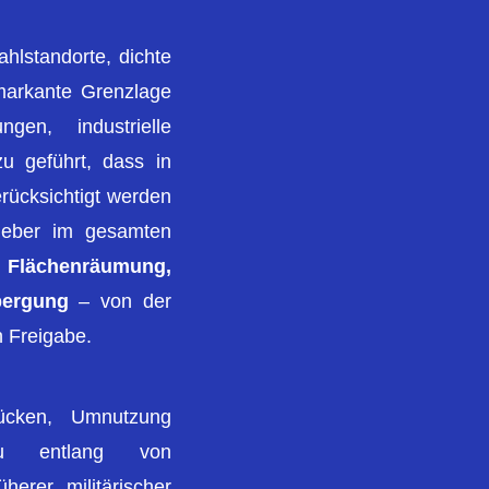
hlstandorte, dichte
markante Grenzlage
ngen, industrielle
u geführt, dass in
rücksichtigt werden
geber im gesamten
 Flächenräumung,
bergung
– von der
n Freigabe.
rücken, Umnutzung
sbau entlang von
erer militärischer