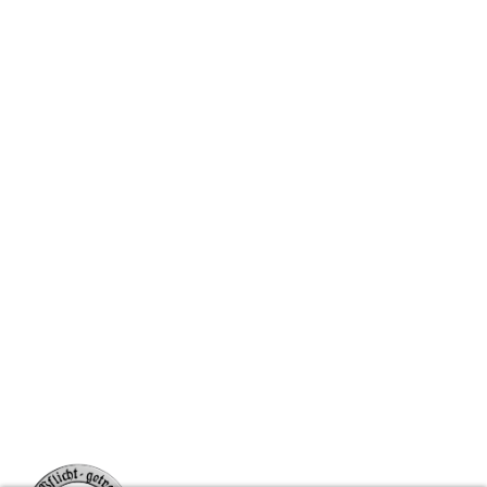
Team
News
Referenzen
Downloads & Checklisten
RECHTLICHES
Impressum
AGB
Datenschutz
Cookies
Bildquellennachweise
VERBANDSMITGLIEDSCHAFTEN
BVMW e.V. und Bund Deutscher Feuerwerker und Wehrtechniker e.V.