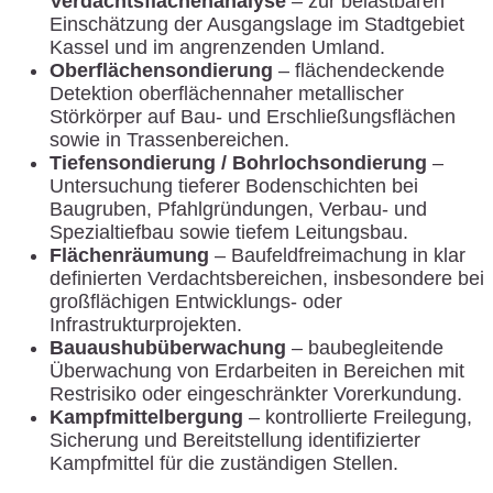
Verdachtsflächenanalyse
– zur belastbaren
Einschätzung der Ausgangslage im Stadtgebiet
Kassel und im angrenzenden Umland.
Oberflächensondierung
– flächendeckende
Detektion oberflächennaher metallischer
Störkörper auf Bau- und Erschließungsflächen
sowie in Trassenbereichen.
Tiefensondierung / Bohrlochsondierung
–
Untersuchung tieferer Bodenschichten bei
Baugruben, Pfahlgründungen, Verbau- und
Spezialtiefbau sowie tiefem Leitungsbau.
Flächenräumung
– Baufeldfreimachung in klar
definierten Verdachtsbereichen, insbesondere bei
großflächigen Entwicklungs- oder
Infrastrukturprojekten.
Bauaushubüberwachung
– baubegleitende
Überwachung von Erdarbeiten in Bereichen mit
Restrisiko oder eingeschränkter Vorerkundung.
Kampfmittelbergung
– kontrollierte Freilegung,
Sicherung und Bereitstellung identifizierter
Kampfmittel für die zuständigen Stellen.