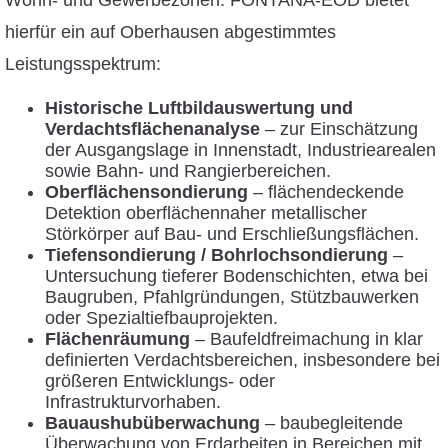
Wohn- und Gewerbezonen. FONTANA-EOD bietet
hierfür ein auf Oberhausen abgestimmtes
Leistungsspektrum:
Historische Luftbildauswertung und
Verdachtsflächenanalyse
– zur Einschätzung
der Ausgangslage in Innenstadt, Industriearealen
sowie Bahn- und Rangierbereichen.
Oberflächensondierung
– flächendeckende
Detektion oberflächennaher metallischer
Störkörper auf Bau- und Erschließungsflächen.
Tiefensondierung / Bohrlochsondierung
–
Untersuchung tieferer Bodenschichten, etwa bei
Baugruben, Pfahlgründungen, Stützbauwerken
oder Spezialtiefbauprojekten.
Flächenräumung
– Baufeldfreimachung in klar
definierten Verdachtsbereichen, insbesondere bei
größeren Entwicklungs- oder
Infrastrukturvorhaben.
Bauaushubüberwachung
– baubegleitende
Überwachung von Erdarbeiten in Bereichen mit