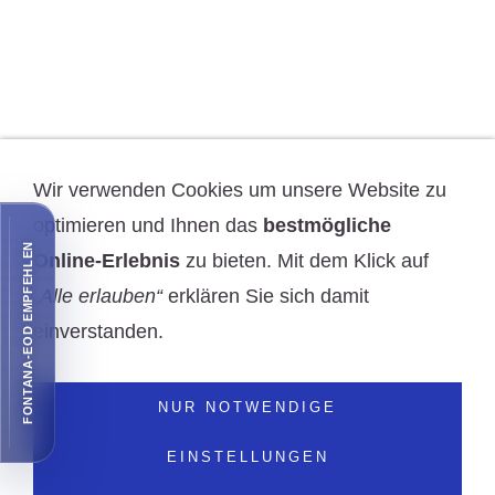
Downloads & Checklisten
RECHTLICHES
Impressum
AGB
Datenschutz
Cookies
Bildquellennachweise
Wir verwenden Cookies um unsere Website zu
VERBANDSMITGLIEDSCHAFTEN
optimieren und Ihnen das
bestmögliche
FONTANA-EOD EMPFEHLEN
BVMW e.V. und Bund Deutscher Feuerwerker und Wehrtechniker e.V.
Online-Erlebnis
zu bieten. Mit dem Klick auf
„Alle erlauben“
erklären Sie sich damit
einverstanden.
WIRTSCHAFTLICHE MITGLIEDSCHAFT
NUR NOTWENDIGE
EINSTELLUNGEN
© 2025 - FONTANA-EOD Consulting & Engineering GmbH - Alle Rechte Vorbehalten